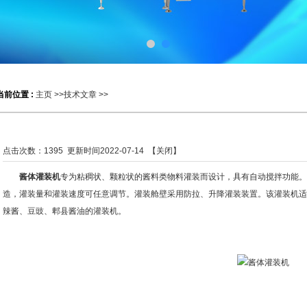
当前位置 :
主页
>>
技术文章
>>
点击次数：
1395
更新时间2022-07-14 【
关闭
】
酱体灌装机
专为粘稠状、颗粒状的酱料类物料灌装而设计，具有自动搅拌功能。
造，灌装量和灌装速度可任意调节。灌装舱壁采用防拉、升降灌装装置。该灌装机​​
辣酱、豆豉、郫县酱油的灌装机。