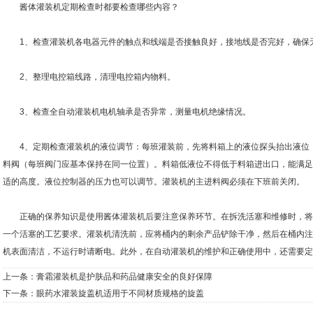
酱体灌装机定期检查时都要检查哪些内容？
1、检查灌装机各电器元件的触点和线端是否接触良好，接地线是否完好，确保
2、整理电控箱线路，清理电控箱内物料。
3、检查全自动灌装机电机轴承是否异常，测量电机绝缘情况。
4、定期检查灌装机的液位调节：每班灌装前，先将料箱上的液位探头抬出液位，
料阀（每班阀门应基本保持在同一位置）。料箱低液位不得低于料箱进出口，能满足
适的高度。液位控制器的压力也可以调节。灌装机的主进料阀必须在下班前关闭。
正确的保养知识是使用酱体灌装机后要注意保养环节。在拆洗活塞和维修时，将
一个活塞的工艺要求。灌装机清洗前，应将桶内的剩余产品铲除干净，然后在桶内注
机表面清洁，不运行时请断电。此外，在自动灌装机的维护和正确使用中，还需要定
上一条：
膏霜灌装机是护肤品和药品健康安全的良好保障
下一条：
眼药水灌装旋盖机适用于不同材质规格的旋盖