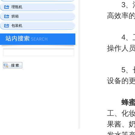
3、灌
理瓶机
高效率
烘箱
包装机
4、卫
操作人
5、长
设备的
蜂
工、化
果酱、
发水等