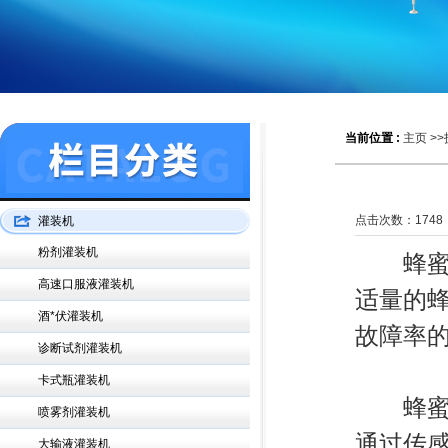
当前位置 :
主页
>>
点击次数：
1748
灌装机
粉剂灌装机
蜂蜜灌
高速口服液灌装机
适量的
酒*伏灌装机
故障率
诊断试剂灌装机
卡式瓶灌装机
蜂蜜经
喷雾剂灌装机
通过传
大输液灌装机