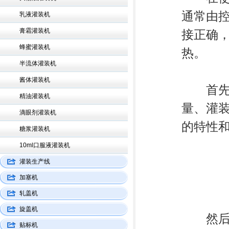
通常由
乳液灌装机
膏霜灌装机
接正确
蜂蜜灌装机
热。
半流体灌装机
酱体灌装机
首先，
精油灌装机
量、灌
滴眼剂灌装机
的特性
糖浆灌装机
10ml口服液灌装机
灌装生产线
加塞机
轧盖机
旋盖机
然后，
贴标机