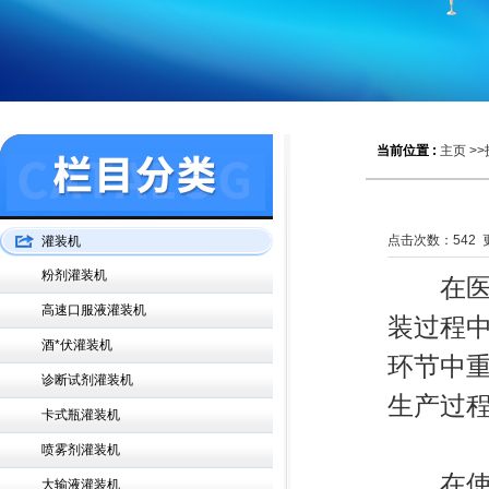
当前位置 :
主页
>>
点击次数：
542
更
灌装机
粉剂灌装机
在医药
高速口服液灌装机
装过程
酒*伏灌装机
环节中
诊断试剂灌装机
生产过
卡式瓶灌装机
喷雾剂灌装机
在使用
大输液灌装机