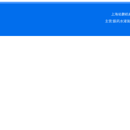
上海佑鹏机械科
主营:眼药水灌