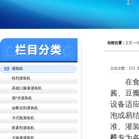
当前位置 :
主页
>>
点击次数：
212
更
灌装机
粉剂灌装机
在食品
高速口服液灌装机
酱、豆
酒*伏灌装机
设备适
诊断试剂灌装机
泡或易
卡式瓶灌装机
准、灌
喷雾剂灌装机
机
专为
大输液灌装机