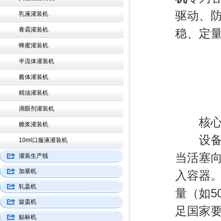
驱动、
乳液灌装机
膏霜灌装机
稳、定
蜂蜜灌装机
半流体灌装机
酱体灌装机
精油灌装机
滴眼剂灌装机
核心原
糖浆灌装机
设备核
10ml口服液灌装机
当活塞
灌装生产线
加塞机
入容器
轧盖机
量（如5
旋盖机
足国家
贴标机