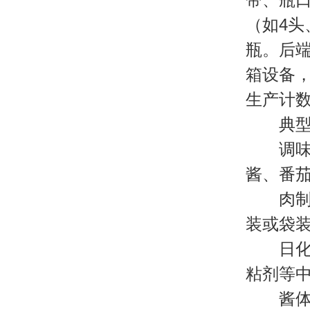
（如4头
瓶。后
箱设备
生产计
典型
调味品
酱、番
肉制品
装或袋
日化与
粘剂等
酱体灌