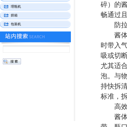
碎）的
理瓶机
畅通过
烘箱
防拉丝
包装机
酱体灌
时带入
吸或切断
尤其适
泡。与物
持快拆清
标准，
高效联
酱体灌
带、瓶口