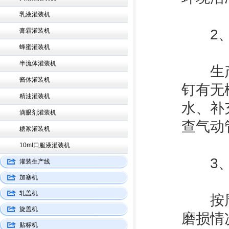
乳液灌装机
‌2、
膏霜灌装机
蜂蜜灌装机
半流体灌装机
生产过
酱体灌装机
钉有无
精油灌装机
水、补
滴眼剂灌装机
查气动
糖浆灌装机
10ml口服液灌装机
‌3、
灌装生产线
加塞机
轧盖机
按周期
旋盖机
磨损情
贴标机