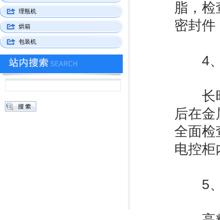
脂，检
理瓶机
密封件
烘箱
包装机
‌4、
长时间
后在金
全面检
电控柜
‌5、
高精度