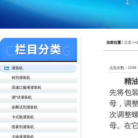
当前位置 :
主页
>>
点击次数：
1036
灌装机
粉剂灌装机
精
高速口服液灌装机
先将包
酒*伏灌装机
母，调
诊断试剂灌装机
次调整
卡式瓶灌装机
母。在
喷雾剂灌装机
大输液灌装机