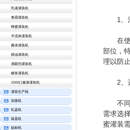
乳液灌装机
膏霜灌装机
1、清
蜂蜜灌装机
半流体灌装机
在使用
酱体灌装机
部位，
精油灌装机
理以防
滴眼剂灌装机
糖浆灌装机
2、选
10ml口服液灌装机
灌装生产线
加塞机
不同品
轧盖机
需求选
旋盖机
蜜灌装
贴标机