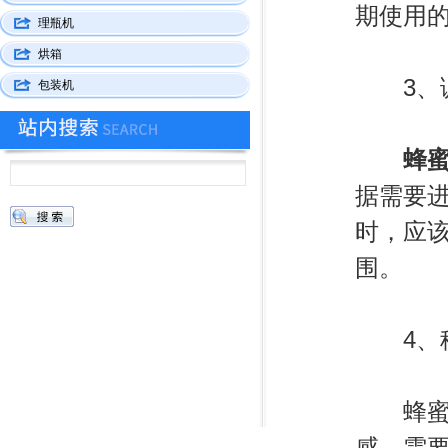
期使用
理瓶机
烘箱
3、调
包装机
蜂
据需要
时，应
围。
4、稳
蜂蜜比
感，需