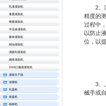
2、灌
乳液灌装机
膏霜灌装机
精度的
蜂蜜灌装机
过程中，
半流体灌装机
以防止
酱体灌装机
位，以
精油灌装机
滴眼剂灌装机
糖浆灌装机
10ml口服液灌装机
灌装生产线
加塞机
3、上
轧盖机
械手或
旋盖机
贴标机