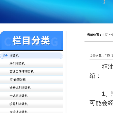
当前位置 :
主页
>>
点击次数：
435
更
灌装机
粉剂灌装机
精油灌
高速口服液灌装机
绍：
酒*伏灌装机
诊断试剂灌装机
1、瓶
卡式瓶灌装机
可能会
喷雾剂灌装机
大输液灌装机