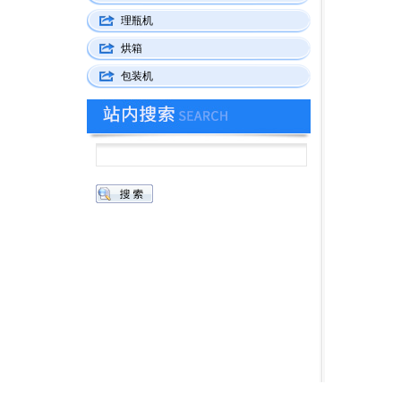
理瓶机
烘箱
包装机