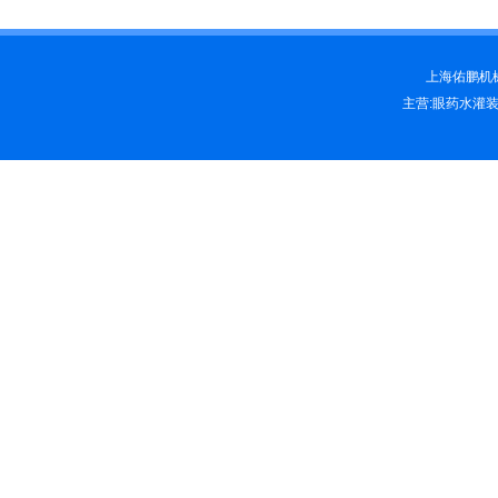
上海佑鹏机械科
主营:眼药水灌