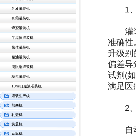
1、高
乳液灌装机
膏霜灌装机
蜂蜜灌装机
灌装精
半流体灌装机
准确性
酱体灌装机
升级别
精油灌装机
偏差导
滴眼剂灌装机
试剂(
糖浆灌装机
满足医
10ml口服液灌装机
灌装生产线
加塞机
2、全
轧盖机
旋盖机
自动化
贴标机