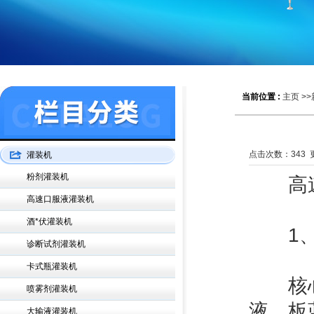
当前位置 :
主页
>>
点击次数：
343
更
灌装机
粉剂灌装机
高速口
高速口服液灌装机
酒*伏灌装机
1、制
诊断试剂灌装机
卡式瓶灌装机
‌核心
喷雾剂灌装机
液、板
大输液灌装机