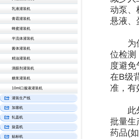
动泵、
乳液灌装机
悬液、
膏霜灌装机
蜂蜜灌装机
半流体灌装机
为保障
酱体灌装机
位检测
精油灌装机
度避免
滴眼剂灌装机
在B级
糖浆灌装机
准，有
10ml口服液灌装机
灌装生产线
加塞机
此外，
轧盖机
批量生
旋盖机
药品(
贴标机