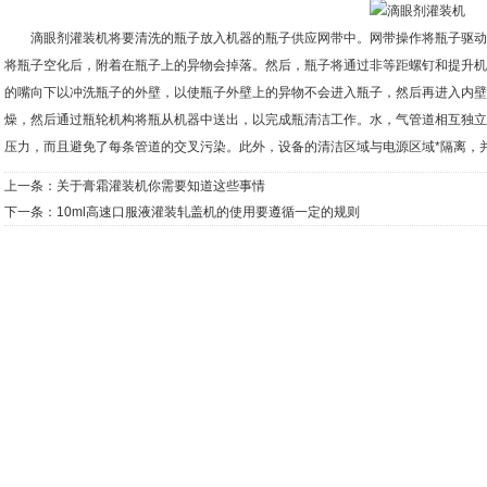
滴眼剂灌装机将要清洗的瓶子放入机器的瓶子供应网带中。网带操作将瓶子驱动
将瓶子空化后，附着在瓶子上的异物会掉落。然后，瓶子将通过非等距螺钉和提升机
的嘴向下以冲洗瓶子的外壁，以使瓶子外壁上的异物不会进入瓶子，然后再进入内壁
燥，然后通过瓶轮机构将瓶从机器中送出，以完成瓶清洁工作。水，气管道相互独立
压力，而且避免了每条管道的交叉污染。此外，设备的清洁区域与电源区域*隔离，
上一条：
关于膏霜灌装机你需要知道这些事情
下一条：
10ml高速口服液灌装轧盖机的使用要遵循一定的规则