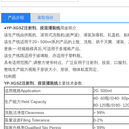
产品介绍
索取报价
●
YP-XGSZ注射剂、疫苗灌装线
用途简介
该生产线由供瓶机、滚筒式洗瓶机(超声波)、灌装加塞机、轧盖机、贴
该生产线适用于20~ 500ml系列产品的上瓶、洗瓶、烘干灭菌、灌装、
更换一-些规格模具后,可适用于多规格产品。
该生产线既适用于玻璃瓶、亦适用于塑料瓶。
具有适用范围广,调整方便等特点。广泛应用于注射剂、疫苗、口服剂
整线生产能力视瓶子形状大小、形状、物体粘度而定。
结构图
YP-XGSZ注射剂、疫苗灌装线
主要技术参数
适用规格Application
20- 500ml
40- 60瓶/分40- 60p
生产能力Yield Capacity
80-120瓶/分80- 120
洗瓶洁净度Cleanness
> 99%
装量误差Flling Tolerance
0-2%
加塞合格率Qualified Sto Pering
> 99%