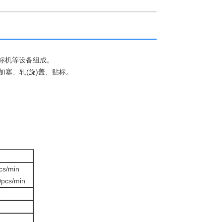
标机等设备组成。
加塞、轧(旋)盖、贴标。
。
cs/min
pcs/min