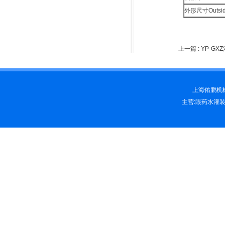
外形尺寸Outside
上一篇 :
YP-G
上海佑鹏机械科
主营:眼药水灌