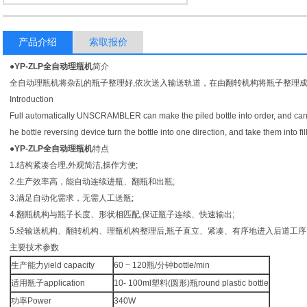
产品介绍
索取报价
●
YP-ZLP全自动理瓶机
简介
全自动理瓶机将杂乱的瓶子整理好,依次送入输送轨道，在由翻转机构将瓶子整理成-一个
Introduction
Full automatically UNSCRAMBLER can make the piled bottle into order, and can t
he bottle reversing device turn the bottle into one direction, and take them into f
●
YP-ZLP全自动理瓶机
特点
1.结构紧凑合理,外观简洁,操作方便;
2.生产效率高，能自动连续进瓶、翻瓶和出瓶;
3.满足自动化需求，无需人工送瓶;
4.翻瓶机构与瓶子长度、形状相匹配,保证瓶子连续、快速输出;
5.经输送机构、翻转机构、理瓶机构整理后,瓶子直立、紧凑、有序地进入后道工序
主要技术参数
生产能力yield capacity
60 ~ 120瓶/分钟bottle/min
适用瓶子application
10- 100ml塑料(圆形)瓶round plastic bottle
功率Power
340W