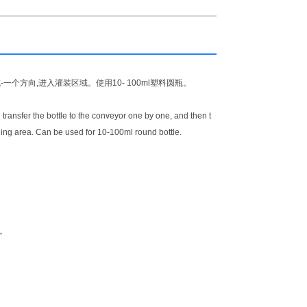
方向,进入灌装区域。使用10- 100ml塑料圆瓶。
ransfer the bottle to the conveyor one by one, and then t
illing area. Can be used for 10-100ml round bottle.
。