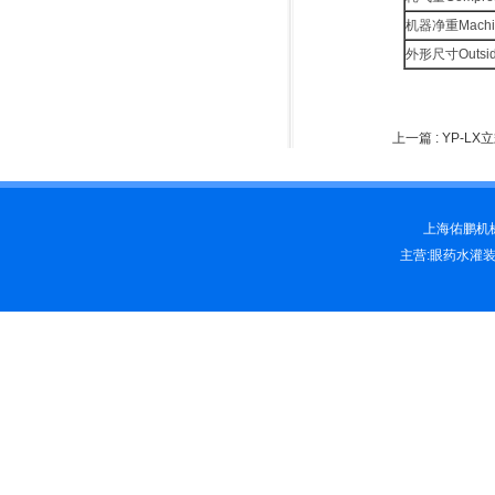
机器净重Machin
外形尺寸Outside
上一篇 :
YP-LX
上海佑鹏机械科
主营:眼药水灌