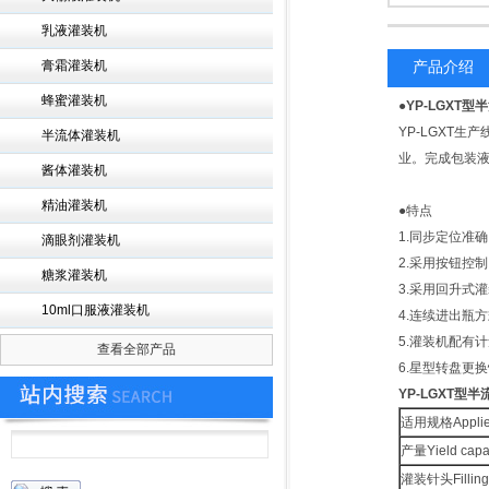
乳液灌装机
膏霜灌装机
产品介绍
蜂蜜灌装机
●
YP-LGXT
YP-LGXT
半流体灌装机
业。完成包装液
酱体灌装机
精油灌装机
●特点
1.同步定位准确
滴眼剂灌装机
2.采用按钮控制
糖浆灌装机
3.采用回升式灌
10ml口服液灌装机
4.连续进出瓶
5.灌装机配有
查看全部产品
6.星型转盘更
YP-LGXT型
适用规格Applied
产量Yield capa
灌装针头Filling 