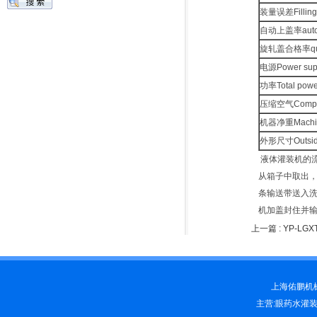
装量误差Filling 
自动上盖率automat
旋轧盖合格率quali
电源Power sup
功率Total powe
压缩空气Compre
机器净重Machine
外形尺寸Outside
液体灌装机的
从箱子中取出
条输送带送入
机加盖封住并
上一篇 :
YP-LG
上海佑鹏机械科
主营:眼药水灌