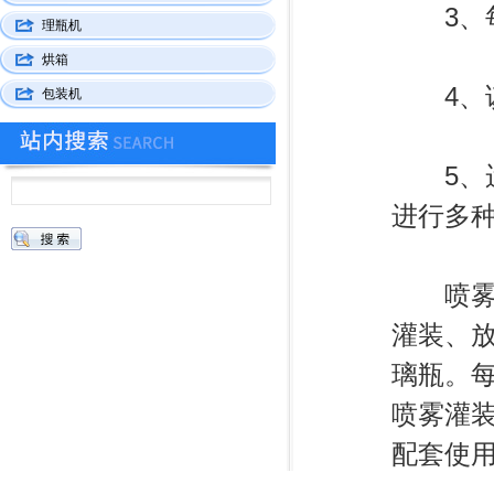
3、每
理瓶机
烘箱
4、该
包装机
5、运
进行多
喷雾剂
灌装、放
璃瓶。
喷雾灌
配套使