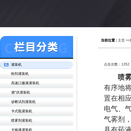
当前位置 :
主页
>>
点击次数：
1352
灌装机
粉剂灌装机
喷
高速口服液灌装机
有序地
酒*伏灌装机
置在相
诊断试剂灌装机
电气、
卡式瓶灌装机
气雾剂
喷雾剂灌装机
具有药
大输液灌装机