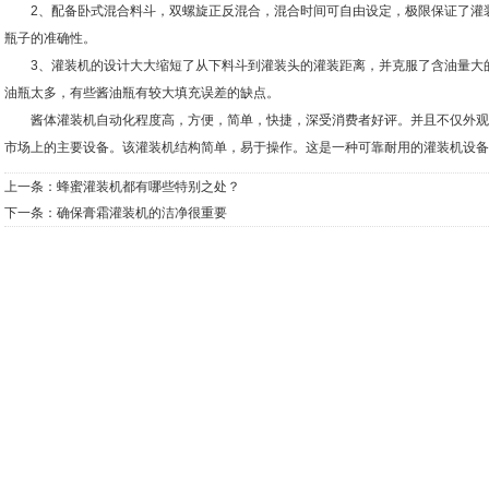
2、配备卧式混合料斗，双螺旋正反混合，混合时间可自由设定，极限保证了灌装
瓶子的准确性。
3、灌装机的设计大大缩短了从下料斗到灌装头的灌装距离，并克服了含油量大的
油瓶太多，有些酱油瓶有较大填充误差的缺点。
酱体灌装机自动化程度高，方便，简单，快捷，深受消费者好评。并且不仅外观
市场上的主要设备。该灌装机​​结构简单，易于操作。这是一种可靠耐用的灌装机设
上一条：
蜂蜜灌装机都有哪些特别之处？
下一条：
确保膏霜灌装机的洁净很重要