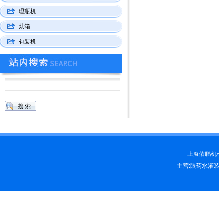
理瓶机
烘箱
包装机
上海佑鹏机械科
主营:眼药水灌